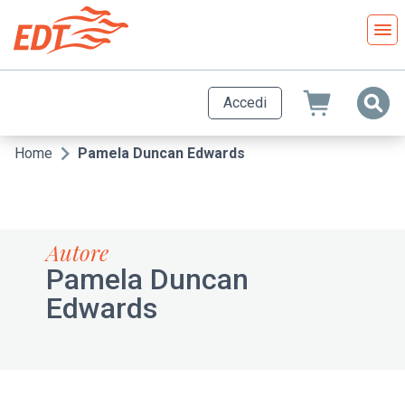
Salta
al
contenuto
principale
Accedi
Home
Pamela Duncan Edwards
Briciole
di
pane
Autore
Pamela Duncan
Edwards