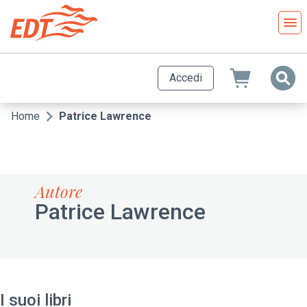
Salta
al
contenuto
principale
Accedi
Home
Patrice Lawrence
Briciole
di
pane
Autore
Patrice Lawrence
I suoi libri