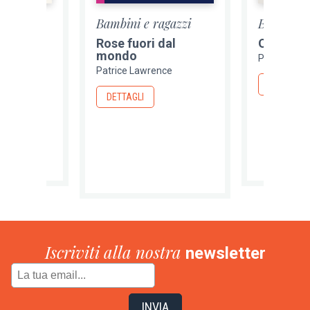
agazzi
Bambini e ragazzi
Bambini e
Rose fuori dal
Orangeb
mondo
nce
Patrice La
Patrice Lawrence
DETTAGLI
DETTAGLI
Iscriviti alla nostra
newsletter