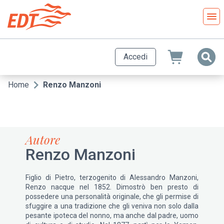
Salta
al
contenuto
principale
Accedi
Home
Renzo Manzoni
Briciole
di
pane
Autore
Renzo Manzoni
Figlio di Pietro, terzogenito di Alessandro Manzoni,
Renzo nacque nel 1852. Dimostrò ben presto di
possedere una personalità originale, che gli permise di
sfuggire a una tradizione che gli veniva non solo dalla
pesante ipoteca del nonno, ma anche dal padre, uomo