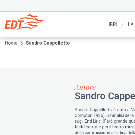
Salta
al
Menu
contenuto
secondario
principale
LIBRI
LA
Home
Sandro Cappelletto
Briciole
di
pane
Autore
Sandro Cappel
Sandro Cappelletto è nato a Ven
Compton 1986), un'analisi della 
sugli Enti Lirici (Farò grande q
testi teatrali e per il teatro m
della commissione artistica dell