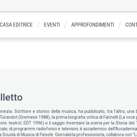
 CASA EDITRICE
EVENTI
APPROFONDIMENTI
CONT
letto
ezia. Scrittore e storico della musica, ha pubblicato, tra l'altro, un
Turandot (Gremese 1988), la prima biografia critica di Farinelli (La voce
uesto teatro!, EDT 1996) e il saggio Inventare la scena per la Storia del
usicale, di programmi radiofonici e televisivi, è accademico dell'Accade
a Scuola di Musica di Fiesole. Giornalista professionista, collabora con 