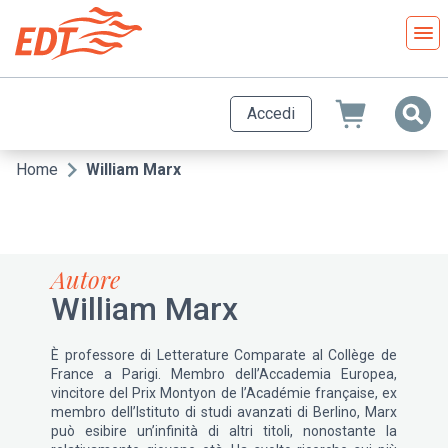
Salta
al
contenuto
principale
Accedi
Home
William Marx
Briciole
di
pane
Autore
William Marx
È professore di Letterature Comparate al Collège de
France a Parigi. Membro dell’Accademia Europea,
vincitore del Prix Montyon de l’Académie française, ex
membro dell’Istituto di studi avanzati di Berlino, Marx
può esibire un’infinità di altri titoli, nonostante la