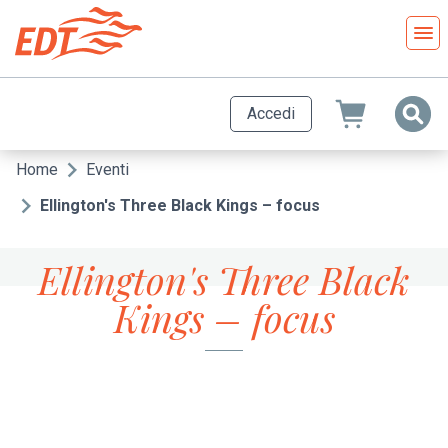
Salta
al
contenuto
principale
Accedi
Home
Eventi
Briciole
di
Ellington's Three Black Kings – focus
pane
Ellington's Three Black
Kings – focus