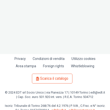
Privacy
Condizioni di vendita
Utilizzo cookies
Piè
Area stampa
Foreign rights
Whistleblowing
di
pagina
Scarica il catalogo
© 2024 EDT srl Socio Unico | via Pianezza 17 | 10149 Torino | edt@edt.it
| Cap. Soc. euro 501.920 int. vers. | R.E.A. Torino 504712
Iscriz. Tribunale di Torino 268/76 del 4.2.1976 | P. IVA , C.Fisc. e N° iscriz.