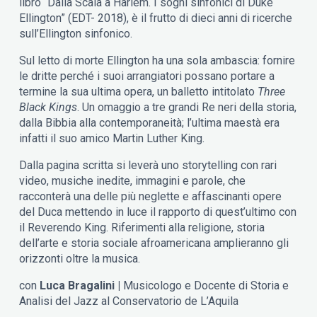
libro “Dalla Scala a Harlem. I sogni sinfonici di Duke
Ellington” (EDT- 2018), è il frutto di dieci anni di ricerche
sull’Ellington sinfonico.
Sul letto di morte Ellington ha una sola ambascia: fornire
le dritte perché i suoi arrangiatori possano portare a
termine la sua ultima opera, un balletto intitolato
Three
Black Kings
. Un omaggio a tre grandi Re neri della storia,
dalla Bibbia alla contemporaneità; l’ultima maestà era
infatti il suo amico Martin Luther King.
Dalla pagina scritta si leverà uno storytelling con rari
video, musiche inedite, immagini e parole, che
racconterà una delle più neglette e affascinanti opere
del Duca mettendo in luce il rapporto di quest’ultimo con
il Reverendo King. Riferimenti alla religione, storia
dell’arte e storia sociale afroamericana amplieranno gli
orizzonti oltre la musica.
con
Luca Bragalini |
Musicologo e Docente di Storia e
Analisi del Jazz al Conservatorio de L’Aquila