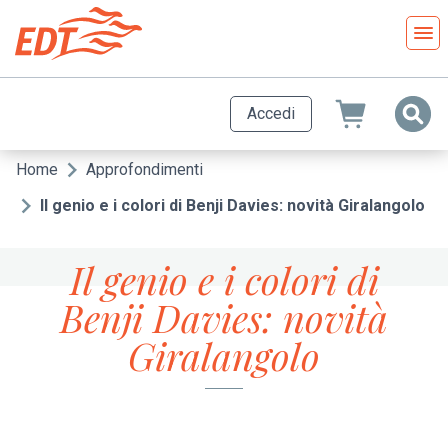
Salta
al
contenuto
principale
Accedi
Home
Approfondimenti
Briciole
di
Il genio e i colori di Benji Davies: novità Giralangolo
pane
Il genio e i colori di
Benji Davies: novità
Giralangolo