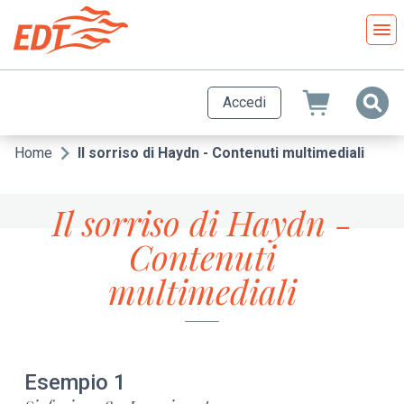
Salta
al
contenuto
principale
Accedi
Home
Il sorriso di Haydn - Contenuti multimediali
Briciole
di
Il sorriso di Haydn -
pane
Contenuti
multimediali
Esempio 1