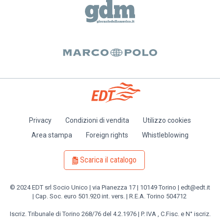
Privacy
Condizioni di vendita
Utilizzo cookies
Piè
Area stampa
Foreign rights
Whistleblowing
di
pagina
Scarica il catalogo
© 2024 EDT srl Socio Unico | via Pianezza 17 | 10149 Torino | edt@edt.it
| Cap. Soc. euro 501.920 int. vers. | R.E.A. Torino 504712
Iscriz. Tribunale di Torino 268/76 del 4.2.1976 | P. IVA , C.Fisc. e N° iscriz.