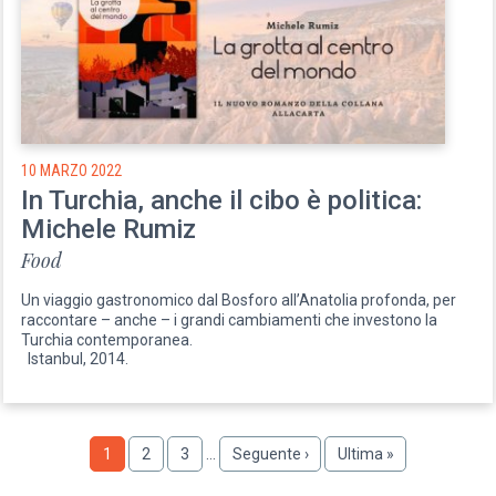
10 MARZO 2022
In Turchia, anche il cibo è politica:
Michele Rumiz
Food
Un viaggio gastronomico dal Bosforo all’Anatolia profonda, per
raccontare – anche – i grandi cambiamenti che investono la
Turchia contemporanea.
Istanbul, 2014.
Paginazione
Pagina
1
Pagina
2
Pagina
3
…
Pagina
Seguente ›
Ultima
Ultima »
successiva
pagina