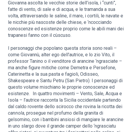
Giovanna ascolta le vecchie storie dell’isola, i “cunti”,
fatte di vento, di sale e di acqua, e le tramanda a sua
volta, attraversando le saline, il mare, i cortili, le navate e
le nicchie più nascoste delle chiese, e ‘ncocciando
conoscenze ed esistenze proprio come le abili mani dei
trapanesi fanno con il cùscuso.
I personaggi che popolano questa storia sono reali –
come Giovannù, alter ego dell’autrice, e lo zio Vito, il
professor Tanino o il venditore di arancine ‘ngrasciate –
ma anche figure mitiche come Demetra e Persefone,
Caterinetta e la sua pasta e fagioli, Odisseo,
Shakespeare e Santu Petru (San Pietro). I personaggi di
questo volume mischiano le proprie conoscenze ed
esistenze. In quattro movimenti – Vento, Sale, Acqua e
Isola – l’autrice racconta la Sicilia occidentale partendo
dal caldo rovente dello scirocco che rovina la ricotta dei
cannola
, prosegue nel profumo della granita di
gelsomino, con i bambini ansiosi di mangiare le arancine
in uno slargo dove il grande camper dello ‘ngrasciatu