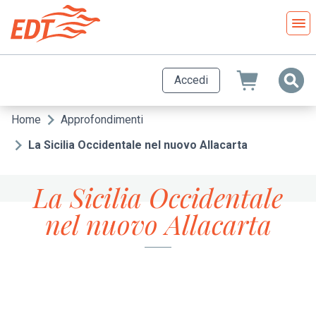
Salta
al
contenuto
principale
Accedi
Home
Approfondimenti
Briciole
di
La Sicilia Occidentale nel nuovo Allacarta
pane
La Sicilia Occidentale
nel nuovo Allacarta