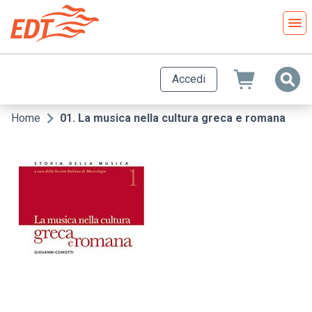
Salta
al
contenuto
principale
Accedi
Home
01. La musica nella cultura greca e romana
Briciole
di
pane