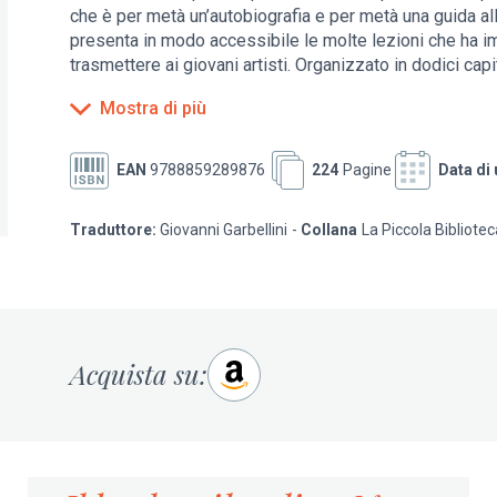
che è per metà un’autobiografia e per metà una guida al
presenta in modo accessibile le molte lezioni che ha imp
trasmettere ai giovani artisti. Organizzato in dodici cap
associato un consiglio di vita e di carriera, che poi si s
Mostra di più
Nelle parole dell’autore «Scrivo questo libro per il giova
trovavo una volta, alla ricerca della propria personale 
EAN
9788859289876
224
Pagine
Data di 
hanno vissuto tutta la loro vita alla ricerca di qualco
abbastanza. Perché TUTTI abbiamo un potenziale creativ
Traduttore:
Giovanni Garbellini
Collana
La Piccola Bibliotec
nostra volontà il potercelo o meno permettere».
Acquista su: