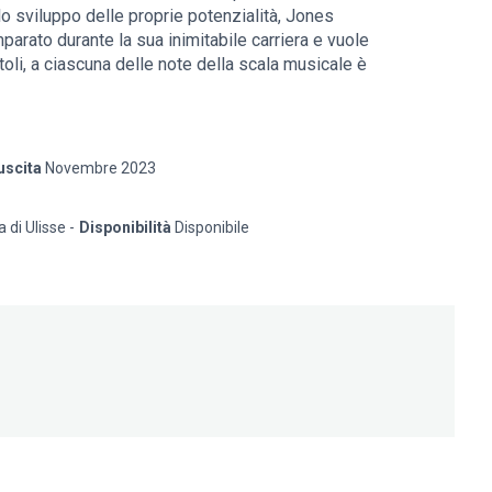
lo sviluppo delle proprie potenzialità, Jones
arato durante la sua inimitabile carriera e vuole
itoli, a ciascuna delle note della scala musicale è
viluppa in un racconto autobiografico.
ne artista che potrebbe ritrovarsi nei panni in cui mi
strada. Ma scrivo questo libro anche per coloro che
uscita
Novembre 2023
sa che non hanno mai veramente desiderato
o e meritiamo di realizzarlo, e dipende solo dalla
a di Ulisse
Disponibilità
Disponibile