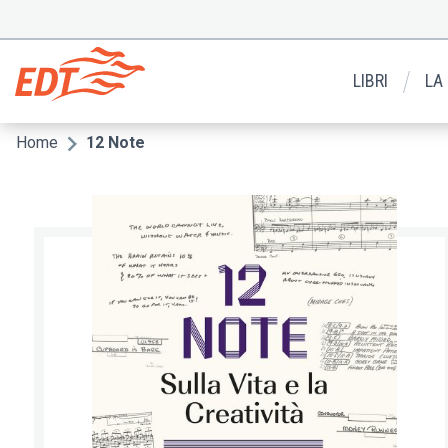
Salta
al
Menu
contenuto
secondario
principale
LIBRI
LA
Home
12 Note
Briciole
di
pane