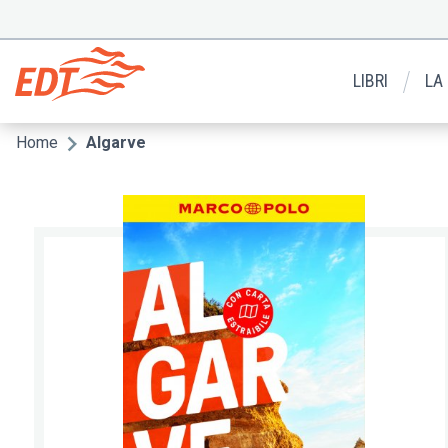
Salta
al
Menu
contenuto
secondario
principale
LIBRI
LA
Home
Algarve
Briciole
di
pane