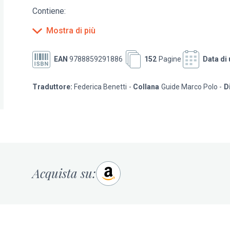
Contiene:
Mostra di più
I consigli Marco Polo per cogliere il meglio dell’A
Indicazioni e spunti low budget;
Idee e consigli per vivere l’Algarve outdoor, tra es
EAN
9788859291886
152
Pagine
Data di 
I consigli di chi ci vive;
Pratica cartina estraibile.
Traduttore:
Federica Benetti
Collana
Guide Marco Polo
D
Acquista su: