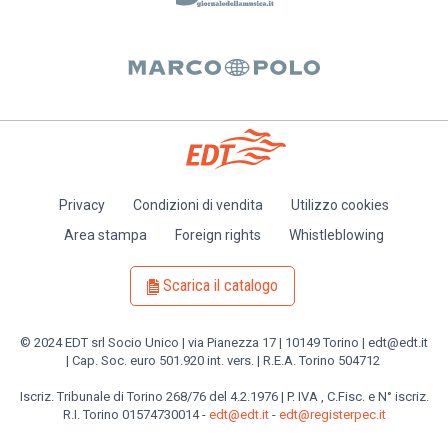
Privacy
Condizioni di vendita
Utilizzo cookies
Piè
Area stampa
Foreign rights
Whistleblowing
di
pagina
Scarica il catalogo
© 2024 EDT srl Socio Unico | via Pianezza 17 | 10149 Torino | edt@edt.it
| Cap. Soc. euro 501.920 int. vers. | R.E.A. Torino 504712
Iscriz. Tribunale di Torino 268/76 del 4.2.1976 | P. IVA , C.Fisc. e N° iscriz.
R.I. Torino 01574730014 -
edt@edt.it
-
edt@registerpec.it