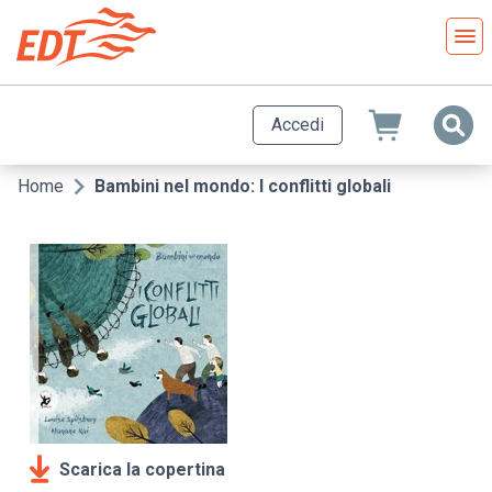
Salta
al
contenuto
principale
Accedi
Home
Bambini nel mondo: I conflitti globali
Briciole
di
pane
Scarica la copertina