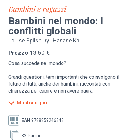
Bambini e ragazzi
Bambini nel mondo: I
conflitti globali
Louise Spilsbury
Hanane Kai
Prezzo
13,50 €
Cosa succede nel mondo?
Grandi questioni, temi importanti che coinvolgono il
futuro di tutti, anche dei bambini, raccontati con
chiarezza per capire e non avere paura.
Mostra di più
Non sempre tutti vanno d’accordo. Quando non lo fanno
entrano in conflitto. Possono scontrarsi o tentare di farsi
del male l'un l'altro. Quando vediamo o sentiamo notizie
EAN
9788859246343
sui conflitti in giro per il mondo ci possiamo sentire
tristi, arrabbiati e spaventati. Questo libro ti aiuterà a
32
Pagine
capire cosa sta succedendo.