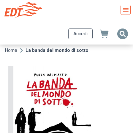
Salta
al
contenuto
principale
Accedi
Home
La banda del mondo di sotto
Briciole
di
pane