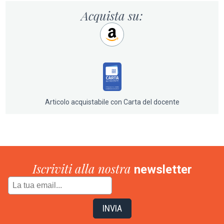
avrebbe mai osato immaginare. L'incontro con il clown
Acquista su:
Miloud, amico dei boskettari, risulterà determinante, per
la soluzione del mistero e per il destino di Ion.
Da 12 anni.
Vincitore del premio Nazionale Un libro per l’ambiente
2012
Articolo acquistabile con Carta del docente
Iscriviti alla nostra
newsletter