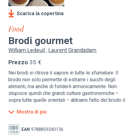
Scarica la copertina
Food
Brodi gourmet
William Ledeuil
Laurent Grandadam
Prezzo
35 €
Nei brodi si ritrova il sapore in tutte le sfumature. Il
brodo non solo permette di estrarre i succhi degli
alimenti, ma anche di fonderli armonicamente. Non
stupisce quindi che grandi culture gastronomiche –
sopra tutte quelle orientali – abbiano fatto del brodo il
proprio baricentro.
Mostra di più
Il brodo sa essere gusto e profumo, calore e
freschezza. Lo chef parigino William Ledeuil – stellato
EAN
9788859240136
Michelin – l’ha reso protagonista del proprio lavoro e