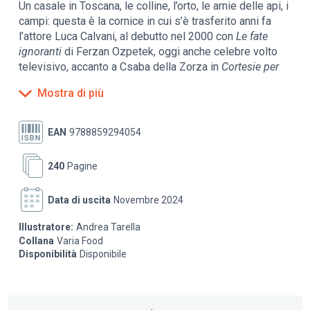
Un casale in Toscana, le colline, l’orto, le arnie delle api, i
campi: questa è la cornice in cui s’è trasferito anni fa
l’attore Luca Calvani, al debutto nel 2000 con
Le fate
ignoranti
di Ferzan Ozpetek, oggi anche celebre volto
televisivo, accanto a Csaba della Zorza in
Cortesie per
gli ospiti
. Il suo casale Le Gusciane è un luogo di
Mostra di più
accoglienza e cucina, ed è proprio lui a preparare il cibo
per i commensali. Da quelle ricette, nasce così il suo
primo libro, sessanta piatti che traggono ispirazione – e
EAN
9788859294054
materia prima – nella natura che circonda Le Gusciane.
Ecco dunque quindici piatti per ogni stagione, i cui
240
Pagine
ingredienti – e le cui atmosfere – seguono il mutare del
tempo e del paesaggio. In tutto sessanta preparazioni
Data di uscita
Novembre 2024
facili ma allo stesso tempo eleganti accompagnate da
consigli
Illustratore:
Andrea Tarella
Collana
Varia Food
sui prodotti (Calvani è anche agricoltore e apicoltore),
Disponibilità
Disponibile
sullo stile della casa, sulla cura del giardino e dell’orto.