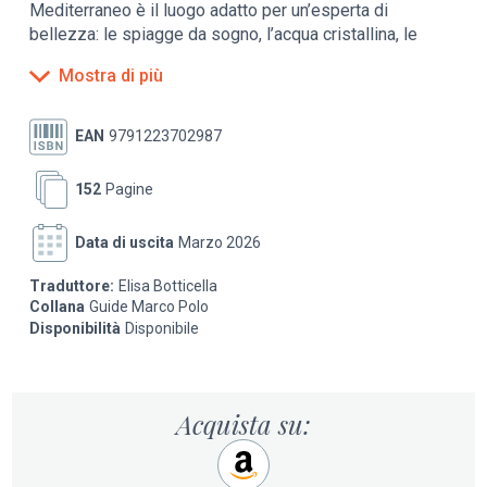
Mediterraneo è il luogo adatto per un’esperta di
bellezza: le spiagge da sogno, l’acqua cristallina, le
coste selvagge e le splendide montagne sono lo
Mostra di più
scenario perfetto per delle vacanze indimenticabili."
Contiene:
EAN
9791223702987
i consigli di chi ci vive, quello che solo un insider ti
152
Pagine
può far vedere
la top 10 delle scelte Marco Polo
indicazione di punti panoramici, locali
Data di uscita
Marzo 2026
ecosostenibili, tendenze, eventi e feste, attività
low budget
Traduttore:
Elisa Botticella
shopping, mangiare e bere, in giro con i bambini
Collana
Guide Marco Polo
prezzi di alberghi e ristoranti
Disponibilità
Disponibile
informazioni pratiche e passeggiate in città
carta estraibile
Da vedere:
Acquista su:
NICOSIA - Per conoscere la follia quotidiana di
una capitale divisa
PÁFOS - Sulle tracce della dea della bellezza