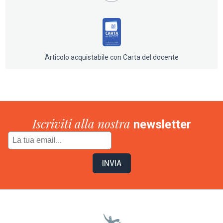
LIMASSOL - Il porto turistico esibisce i suoi yacht
CIPRO DEL NORD - A contatto con la natura
lontano dalla folla
AGÍA NÁPA E LÁRNAKA - Agía Nápa è il centro
della vita notturna: qui si sta svegli tutta la notte
TRÓODOS - Dove gustare del buon vino nella
frescura dei paesi di montagna
Articolo acquistabile con Carta del docente
Iscriviti alla nostra
newsletter