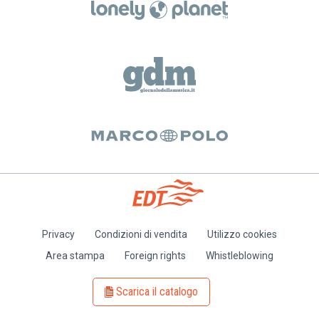
Guido Salvetti
11
Il Novecento nell'Europa orientale e negli Stati Uniti
Gianfranco Vinay
12
Il secondo Novecento
Andrea Lanza
Privacy
Condizioni di vendita
Utilizzo cookies
Piè
Area stampa
Foreign rights
Whistleblowing
di
pagina
Scarica il catalogo