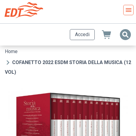
Salta
al
contenuto
principale
Accedi
Home
Briciole
di
COFANETTO 2022 ESDM STORIA DELLA MUSICA (12
pane
VOL)