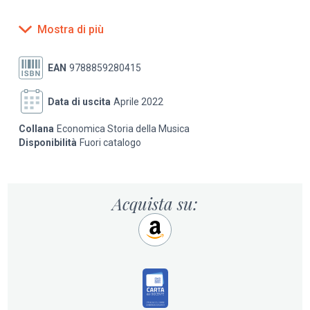
Piano dell'opera
Mostra di più
1
La musica nella cultura greca e romana
EAN
9788859280415
Giovanni Comotti
Data di uscita
Aprile 2022
2
La monodia nel Medioevo
Collana
Economica Storia della Musica
Giulio Cattin
Disponibilità
Fuori catalogo
3
La polifonia nel Medioevo
Acquista su:
F. Alberto Gallo
4
L'età dell'Umanesimo e del Rinascimento
Claudio Gallico
5
Il Seicento