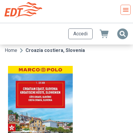
Salta
al
contenuto
principale
Accedi
Home
Croazia costiera, Slovenia
Briciole
di
pane