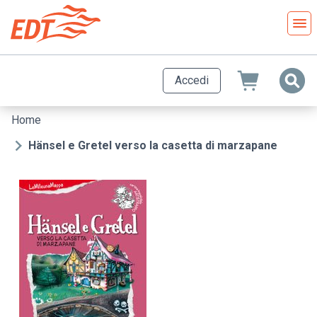
Salta
al
contenuto
principale
Accedi
Home
Briciole
di
Hänsel e Gretel verso la casetta di marzapane
pane