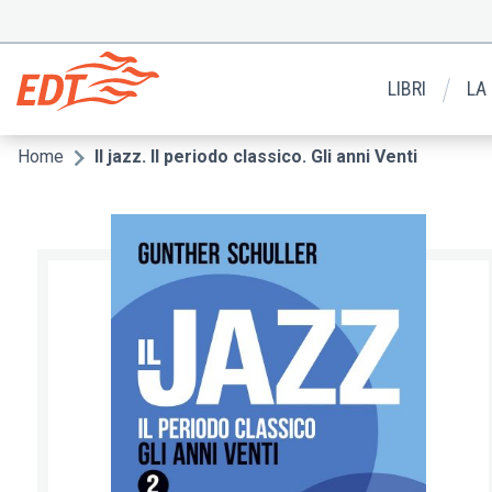
Salta
al
Menu
contenuto
secondario
principale
LIBRI
LA
Home
Il jazz. Il periodo classico. Gli anni Venti
Briciole
di
pane