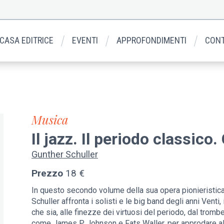
 CASA EDITRICE
EVENTI
APPROFONDIMENTI
CONT
Musica
Il jazz. Il periodo classico.
Gunther Schuller
Prezzo
18 €
In questo secondo volume della sua opera pionieristica d
Schuller affronta i solisti e le big band degli anni Venti
che sia, alle finezze dei virtuosi del periodo, dal tromb
come James P. Johnson e Fats Waller, per approdare al