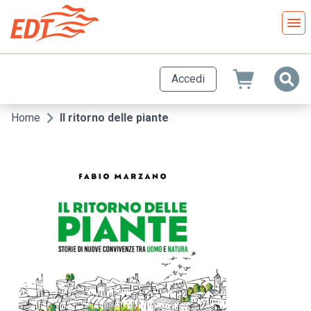
Salta
al
contenuto
principale
Accedi
Home
Il ritorno delle piante
Briciole
di
pane