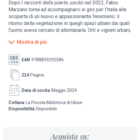
Dopo
I racconti delle piante
, uscito nel 2022, Fabio
Marzano torna ad accompagnarci in giro per l’Italia alla
scoperta di un nuovo e appassionante fenomeno: il
ritorno della vegetazione in quegli spazi urbani dai quali
l’uomo aveva cercato di allontanarla. Orti e vigneti urbani,
specie tropicali, spazi industriali dismessi che
Mostra di più
diventano parchi protetti.
Le piante ritornano in natura e negli ambienti urbani. Un
EAN
9788859292586
viaggio a ritroso favorito dall’uomo e dalla incredibile
capacità di ripresa di molte specie vegetali che oggi
224
Pagine
colonizzano le aree marginali delle città. Il viaggio parte
proprio dalle rovine dell’archeologia industriale e dai siti
Data di uscita
Maggio 2024
contaminati. Paesaggi di macerie, come l’area B di
Seveso e le miniere del Sulcis, dove crescono orchidee
Collana
La Piccola Biblioteca di Ulisse
studiate dai botanici per lo straordinario adattamento. O
Disponibilità
Disponibile
il lago dell’Acqua Bullicante di Roma, diventato una
calamita per la biodiversità ﬂoreale. Ci sono le piante
rivitalizzate nelle due “cliniche botaniche” di Milano, o
quelle che crescono in paludi e aree umide, in Sicilia, sul
Acquista su: