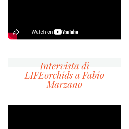
Intervista di
LIFEorchids a Fabio
Marzano