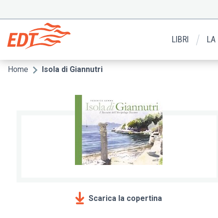
Salta
al
Menu
contenuto
secondario
principale
LIBRI
LA
Home
Isola di Giannutri
Briciole
di
pane
Scarica la copertina