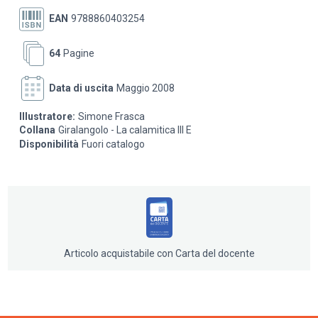
da 7 a 9 anni
EAN
9788860403254
64
Pagine
Data di uscita
Maggio 2008
Illustratore:
Simone Frasca
Collana
Giralangolo - La calamitica III E
Disponibilità
Fuori catalogo
Articolo acquistabile con Carta del docente