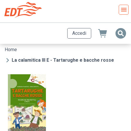
Salta
al
contenuto
principale
Accedi
Home
Briciole
di
La calamitica III E - Tartarughe e bacche rosse
pane