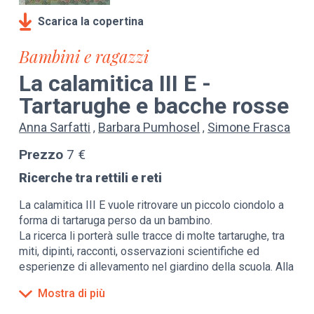
Scarica la copertina
Bambini e ragazzi
La calamitica III E -
Tartarughe e bacche rosse
Anna Sarfatti
Barbara Pumhosel
Simone Frasca
Prezzo
7 €
Ricerche tra rettili e reti
La calamitica III E vuole ritrovare un piccolo ciondolo a
forma di tartaruga perso da un bambino.
La ricerca li porterà sulle tracce di molte tartarughe, tra
miti, dipinti, racconti, osservazioni scientifiche ed
esperienze di allevamento nel giardino della scuola. Alla
fine di questo percorso i bambini correranno però il
Mostra di più
rischio di perdere una tartaruga vera, anzi due...