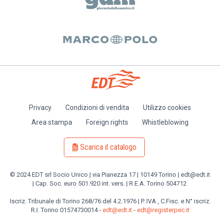
Privacy
Condizioni di vendita
Utilizzo cookies
Piè
Area stampa
Foreign rights
Whistleblowing
di
pagina
Scarica il catalogo
© 2024 EDT srl Socio Unico | via Pianezza 17 | 10149 Torino | edt@edt.it
| Cap. Soc. euro 501.920 int. vers. | R.E.A. Torino 504712
Iscriz. Tribunale di Torino 268/76 del 4.2.1976 | P. IVA , C.Fisc. e N° iscriz.
R.I. Torino 01574730014 -
edt@edt.it
-
edt@registerpec.it