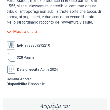
Hans Staden, marinaio tedesco in Brasile dal 1548 al
1555, visse un'avventura incredibile: catturato da una
tribù di antropofagi non subì la triste sorte che tocca, di
norma, ai prigionieri, e due anni dopo venne liberato.
Nello straordinario racconto dell'avventura vissuta,
l'autore dimostra un'eccezionale capacità di
Mostra di più
osservazione della realtà che lo circonda guidata da una
sensibilità per così dire da antropologo, attenta, curiosa
e senza pregiudizi verso la società primitiva. Un libro
EAN
9788859292210
molto divertente, che si fa leggere tutto d'un fiato.
Arricchisce il volume una serie di illustrazioni, tutte
320
Pagine
originali, tratte dall'edizione del 1557, presumibilmente
eseguite sotto la guida attenta dello stesso Staden.
Data di uscita
Aprile 2024
Collana
Ancore
Disponibilità
Disponibile
Acquista su: