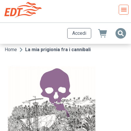
Salta
al
contenuto
principale
Accedi
Home
La mia prigionia fra i cannibali
Briciole
di
pane