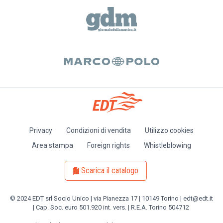
Privacy
Condizioni di vendita
Utilizzo cookies
Piè
Area stampa
Foreign rights
Whistleblowing
di
pagina
Scarica il catalogo
© 2024 EDT srl Socio Unico | via Pianezza 17 | 10149 Torino | edt@edt.it
| Cap. Soc. euro 501.920 int. vers. | R.E.A. Torino 504712