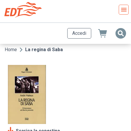
Salta
al
contenuto
principale
Accedi
Home
La regina di Saba
Briciole
di
pane
Scarica la copertina