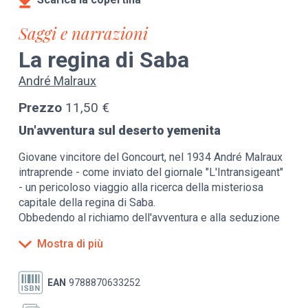
Saggi e narrazioni
La regina di Saba
André Malraux
Prezzo
11,50 €
Un'avventura sul deserto yemenita
Giovane vincitore del Goncourt, nel 1934 André Malraux
intraprende - come inviato del giornale "L'Intransigeant"
- un pericoloso viaggio alla ricerca della misteriosa
capitale della regina di Saba.
Obbedendo al richiamo dell'avventura e alla seduzione
dei grandi miti e delle civiltà scomparse, lo scrittore
Mostra di più
parte con un aereo da turismo alla volta degli inesplorati
e inaccessibili deserti yemeniti, per raggiungere il sito
di una città che da duemila anni nessun europeo ha mai
EAN
9788870633252
potuto vedere. Il volo però non è autorizzato, le mappe