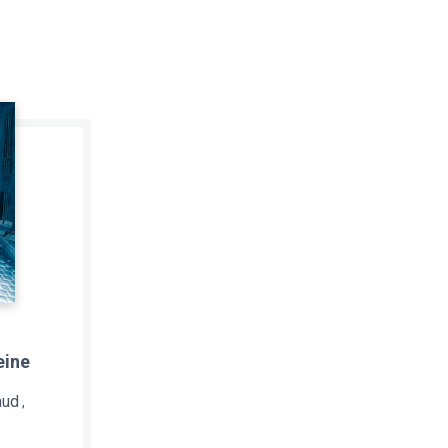
eine
aud