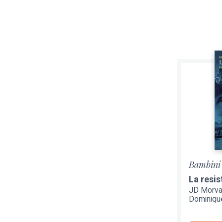
Bambini 
La resi
JD Morv
Dominique