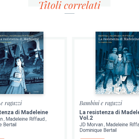
Titoli correlati
e ragazzi
Bambini e ragazzi
stenza di Madeleine
La resistenza di Madel
Vol.2
an
Madeleine Riffaud
 Bertail
JD Morvan
Madeleine Riff
Dominique Bertail