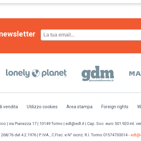
newsletter
di vendita
Utilizzo cookies
Area stampa
Foreign rights
W
o | via Pianezza 17 | 10149 Torino | edt@edt.it | Cap. Soc. euro 501.920 int. ve
 268/76 del 4.2.1976 | P. IVA , C.Fisc. e N° iscriz. R.I. Torino 01574730014 -
edt@e