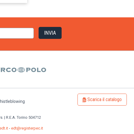
Scarica il catalogo
histleblowing
rs. | R.E.A. Torino 504712
dt.it
-
edt@registerpec.it