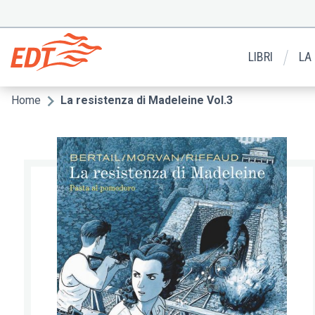
Salta
al
Menu
contenuto
secondario
principale
LIBRI
LA
Home
La resistenza di Madeleine Vol.3
Briciole
di
pane