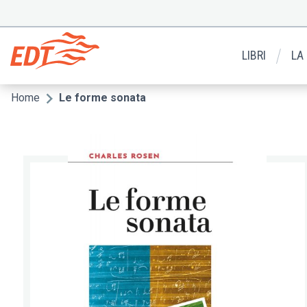
Salta
al
Menu
contenuto
secondario
principale
LIBRI
LA
Home
Le forme sonata
Briciole
di
pane