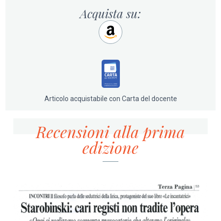
solleva, appare come il luogo ideale di trasferimento del
Acquista su:
sacro all'esperienza più intima del sé. Ma alla
sacralizzazione dell'arte corrisponde di ritorno
un'estetizzazione del religioso, fenomeno complesso
che non smette di manifestarsi sotto i nostri occhi, con
conseguenze talvolta inquietanti. I lettori scopriranno
che le sfide estetiche evocate in questo libro,
ricchissimo di intuizioni sulla musica dei grandi operisti,
da Monteverdi a Haendel, Mozart, Wagner, Strauss e
molti altri, interessano da vicino l'evoluzione delle
Articolo acquistabile con Carta del docente
società moderne cosiddette "avanzate".
Recensioni alla prima
edizione