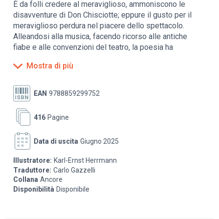
È da folli credere al meraviglioso, ammoniscono le
disavventure di Don Chisciotte; eppure il gusto per il
meraviglioso perdura nel piacere dello spettacolo.
Alleandosi alla musica, facendo ricorso alle antiche
fiabe e alle convenzioni del teatro, la poesia ha
inventato un nuovo spazio per il suo dispiegamento:
Mostra di più
l'opera. È qui che tutte le figure del desiderio, dell'errore
e dello sviamento delle passioni possono essere
messe in atto o sventate, tutte le autorità e i poteri
EAN
9788859299752
messi in discussione. Qui le incantatrici tengono in
pugno gli eroi dopo averli allontanati dalla loro strada.
416
Pagine
Ma il trionfo delle incantatrici non dura. Sono
l'incarnazione dell'arte che moltiplica i piaceri, ma che al
Data di uscita
Giugno 2025
tempo stesso sa bene quanto la propria sovranità è
precaria. È ascoltando le voci delle incantatrici che Jean
Illustratore:
Karl-Ernst Herrmann
Starobinski incontra i testi di alcuni spettatori inquieti,
Traduttore:
Carlo Gazzelli
ricavandone illuminanti scoperte intellettuali e qualche
Collana
Ancore
interrogativo. Il secolo romantico ha voluto ritrovare una
Disponibilità
Disponibile
visione religiosa del mondo che i Lumi avevano cercato
di soppiantare? L'aria operistica, che tante passioni