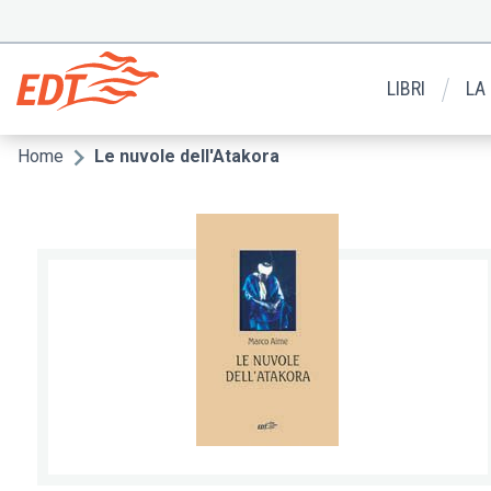
Salta
al
Menu
contenuto
secondario
principale
LIBRI
LA
Home
Le nuvole dell'Atakora
Briciole
di
pane