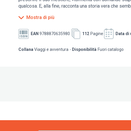
qualcosa. E, alla fine, racconta una storia vera che semb
irriducibili, antichi spiriti guerrieri ancora molto pugnaci. 
Mostra di più
piccolo mercato nello sperduto angolo d'Africa diventa,
favola etnografica e un'allegoria della lotta contro l'arr
e delle proprie tradizioni.
EAN
9788870635980
112
Pagine
Data di 
Collana
Viaggi e avventura
Disponibilità
Fuori catalogo