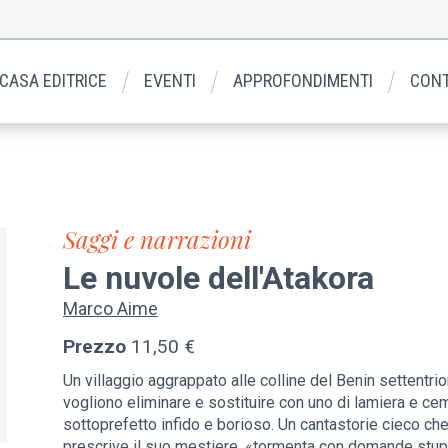
 CASA EDITRICE
EVENTI
APPROFONDIMENTI
CONT
Saggi e narrazioni
Le nuvole dell'Atakora
Marco Aime
Prezzo
11,50 €
Un villaggio aggrappato alle colline del Benin settentrio
vogliono eliminare e sostituire con uno di lamiera e c
sottoprefetto infido e borioso. Un cantastorie cieco ch
prescrive il suo mestiere, «tormenta con domande stupid