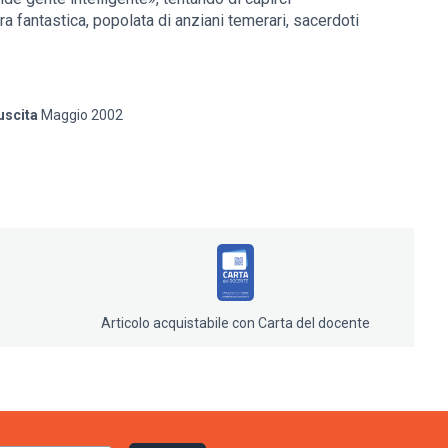
ra fantastica, popolata di anziani temerari, sacerdoti
Tra altari, sacrifici, cerimonie rituali, la vicenda del
 nell'epoca dei grandi mercati globali, una moderna
oganza del potere per la difesa della propria identità
uscita
Maggio 2002
Articolo acquistabile con Carta del docente