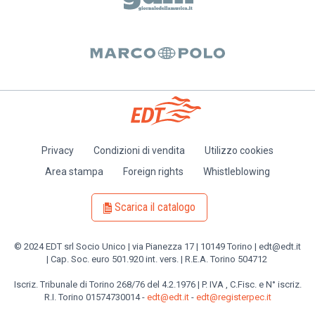
Privacy
Condizioni di vendita
Utilizzo cookies
Piè
Area stampa
Foreign rights
Whistleblowing
di
pagina
Scarica il catalogo
© 2024 EDT srl Socio Unico | via Pianezza 17 | 10149 Torino | edt@edt.it
| Cap. Soc. euro 501.920 int. vers. | R.E.A. Torino 504712
Iscriz. Tribunale di Torino 268/76 del 4.2.1976 | P. IVA , C.Fisc. e N° iscriz.
R.I. Torino 01574730014 -
edt@edt.it
-
edt@registerpec.it