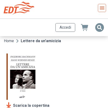
Salta
al
contenuto
principale
Accedi
Home
Lettere da un'amicizia
Briciole
di
pane
Scarica la copertina