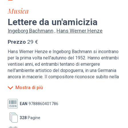
Musica
Lettere da un'amicizia
Ingeborg Bachmann
Hans Werner Henze
Prezzo
29 €
Hans Werner Henze e Ingeborg Bachmann si incontrano
per la prima volta nell'autunno del 1952. Hanno entrambi
ventisei anni, ed entrambi tentano di emergere
nell'ambiente artistico del dopoguerra, in una Germania
ancora in macerie. Il compositore riconosce subito nella
giovane scrittrice un'anima affine e una compagna di
Mostra di più
ricerca poetica: lei sembra voler dire con le parole ciò
che lui vuole esprimere con i suoni. Comincia uno
scambio epistolare che si protrae per oltre due decenni,
EAN
9788860401786
caratterizzato dal pathos, dall'entusiasmo, da una
continua ebbrezza di vita e di lavoro, e presto anche
328
Pagine
dalla disperazione. Come in una complessa partitura a
due voci, ogni momento di gioia, di passione o di