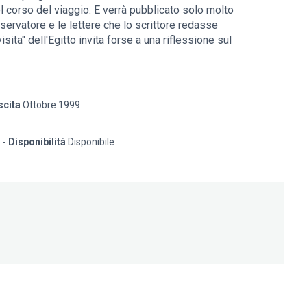
el corso del viaggio. E verrà pubblicato solo molto
sservatore e le lettere che lo scrittore redasse
isita" dell'Egitto invita forse a una riflessione sul
di un percorso che ignora i tour operator e i circuiti
n modo singolare di scoprire un paese. La
gia, organizza una progressione drammatica e
rappunto, scelgono l'Egitto come cornice per un
scita
Ottobre 1999
Disponibilità
Disponibile