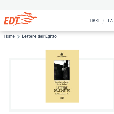
Salta
al
Menu
contenuto
secondario
principale
LIBRI
LA
Home
Lettere dall'Egitto
Briciole
di
pane