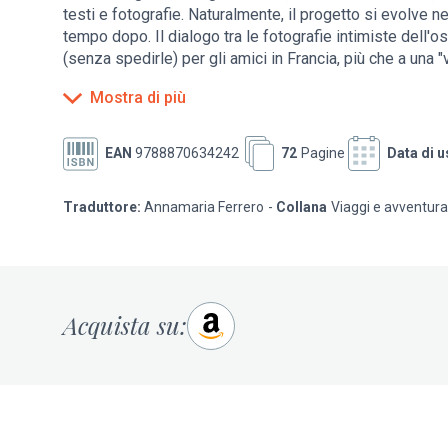
testi e fotografie. Naturalmente, il progetto si evolve n
tempo dopo. Il dialogo tra le fotografie intimiste dell'o
(senza spedirle) per gli amici in Francia, più che a una "v
senso del viaggio oggi. I corrispondenti diventano attori 
Mostra di più
obbligati per rivelare, tra piacere ed esasperazione, u
successione delle lettere, che rispetta la loro cronolo
sensibile della narrazione mentre le fotografie, in cont
EAN
9788870634242
72
Pagine
Data di u
affettuoso ritratto di Hervé Guibert. (Christian Caujolle)
Traduttore:
Annamaria Ferrero
Collana
Viaggi e avventura
Acquista su: