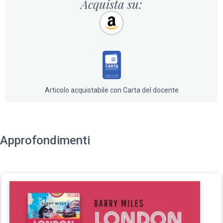
tempo stesso autodistruttiva, raccontata sul filo di
Acquista su:
quell’ironia che solo un testimone diretto può
comunicare.
Mettere in fila i nomi che si incontrano fra queste pagine
fa tremare l’idea stessa di ‘controcultura’, poiché vi si
ritrova molta della creatività che animerà per ibridazione
la cultura ufficiale del Novecento:
Articolo acquistabile con Carta del docente
Dylan Thomas, Francis Bacon, i Situazionisti, il cool jazz,
il rock ’n’ roll, Mary Quant, Kingsley Amis, J.G. Ballard, i
Rolling Stones, i Beatles, William Burroughs, Jimi
Hendrix, i Pink Floyd, Allen Ginsberg, Pete Townshend,
Approfondimenti
Yoko Ono, Derek Jarman, David Hockney, i Clash, i
Police, Gilbert & George, Vivienne Westwood, i Sex
Pistols, Boy George, Charles Saatchi, Lucian Freud,
Damien Hirst e moltissimi altri. Un libro-mondo
brulicante di storie e di personaggi, il ritratto più preciso
e divertente mai scritto sull’avventura gloriosa e infame
di un’epoca oggi entrata nella leggenda.