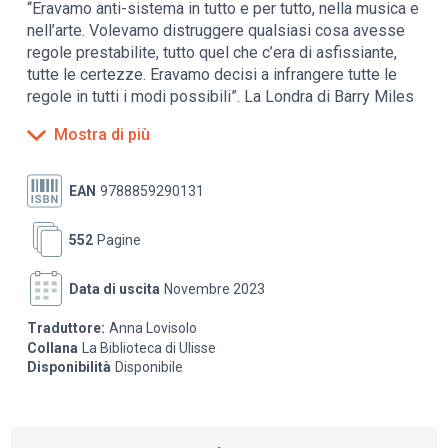
“Eravamo anti-sistema in tutto e per tutto, nella musica e
nell’arte. Volevamo distruggere qualsiasi cosa avesse
regole prestabilite, tutto quel che c’era di asfissiante,
tutte le certezze. Eravamo decisi a infrangere tutte le
regole in tutti i modi possibili”. La Londra di Barry Miles
è quella della cultura underground che nasce fra le
Mostra di più
macerie della Seconda guerra mondiale ed esplode nel
corso degli anni Sessanta e Settanta, concentrandosi
sul West End e su Soho, le zone in cui era confluita
EAN
9788859290131
un’eterogenea popolazione di personaggi creativi e fuori
dalle righe, intolleranti nei confronti delle costrizioni
552
Pagine
della cultura e del costume ufficiale: scrittori, poeti,
registi, musicisti, artisti, pubblicitari, architetti, stilisti, e
Data di uscita
Novembre 2023
una miriade di più anonimi personaggi decisi a fare della
propria vita un’arte. È la storia di una rivoluzione culturale
Traduttore:
Anna Lovisolo
determinata a ottenere una “totale confusione dei
Collana
La Biblioteca di Ulisse
sensi”, che si sviluppa fra le vie di una metropoli
Disponibilità
Disponibile
artisticamente onnivora, fatta di locali, librerie, club, pub,
teatri, piazze, vicoli, scantinati, case occupate o case
borghesi. Una storia di sconvolgente energia vitale e al