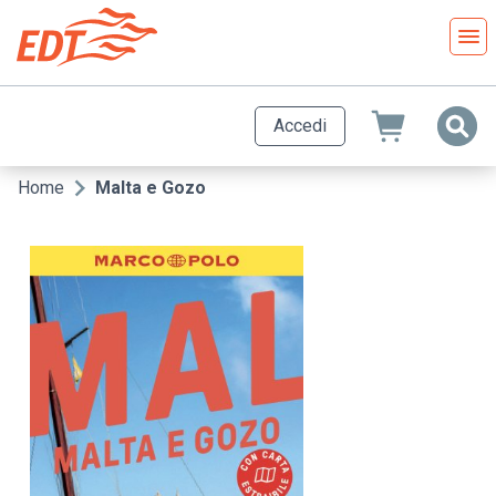
Salta
al
contenuto
principale
Accedi
Home
Malta e Gozo
Briciole
di
pane