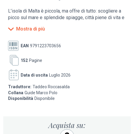
L’isola di Malta è piccola, ma offre di tutto: scogliere a
picco sul mare e splendide spiagge, città piene di vita e
paesini tranquilli, un ricco patrimonio artistico e ben
Mostra di più
5000 anni di storia. Inoltre, in calendario sono molte le
manifestazioni culturali, tutte facilmente raggiungibili
grazie all’efficiente rete di autobus. Un viaggio a Malta
EAN
9791223703656
unisce il fascino della città al relax del mare, tra natura,
cultura ed esperienze da vivere in ogni stagione.
152
Pagine
Contiene:
Data di uscita
Luglio 2026
– I consigli di chi vive: quello che solo un insider ti può
Traduttore:
Taddeo Roccasalda
far vedere
Collana
Guide Marco Polo
Disponibilità
Disponibile
– La top 15 delle mete da non perdere
– Stradario e carta estraibile con pratico astuccio
Acquista su:
– Indicazione di punti panoramici, locali ecosostenibili,