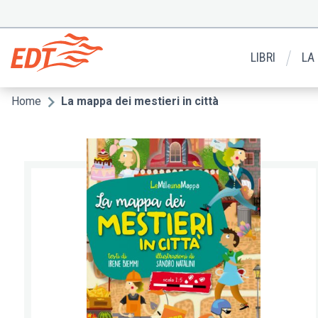
Salta
al
Menu
contenuto
secondario
principale
LIBRI
LA
Home
La mappa dei mestieri in città
Briciole
di
pane