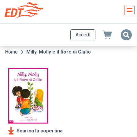
Salta
al
contenuto
principale
Accedi
Home
Milly, Molly e il fiore di Giulio
Briciole
di
pane
Scarica la copertina