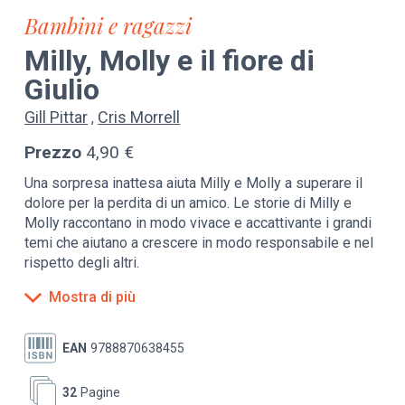
Bambini e ragazzi
Milly, Molly e il fiore di
Giulio
Gill Pittar
Cris Morrell
Prezzo
4,90 €
Una sorpresa inattesa aiuta Milly e Molly a superare il
dolore per la perdita di un amico. Le storie di Milly e
Molly raccontano in modo vivace e accattivante i grandi
temi che aiutano a crescere in modo responsabile e nel
rispetto degli altri.
In questa storia il tema è: preoccuparsi per gli altri e
Mostra di più
affrontare il dolore.
da 3 a 7 anni
EAN
9788870638455
32
Pagine