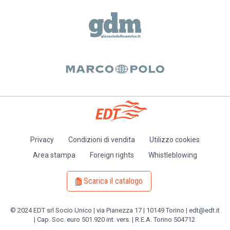
Privacy
Condizioni di vendita
Utilizzo cookies
Piè
Area stampa
Foreign rights
Whistleblowing
di
pagina
Scarica il catalogo
© 2024 EDT srl Socio Unico | via Pianezza 17 | 10149 Torino | edt@edt.it
| Cap. Soc. euro 501.920 int. vers. | R.E.A. Torino 504712