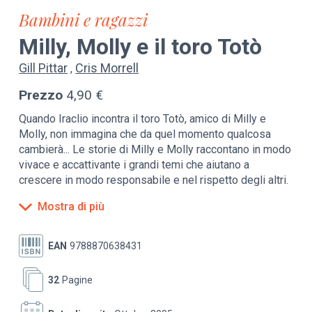
Bambini e ragazzi
Milly, Molly e il toro Totò
Gill Pittar
Cris Morrell
Prezzo
4,90 €
Quando Iraclio incontra il toro Totò, amico di Milly e
Molly, non immagina che da quel momento qualcosa
cambierà... Le storie di Milly e Molly raccontano in modo
vivace e accattivante i grandi temi che aiutano a
crescere in modo responsabile e nel rispetto degli altri.
In questa storia il tema è: gentilezza e prepotenza.
Mostra di più
da 3 a 7 anni
EAN
9788870638431
32
Pagine