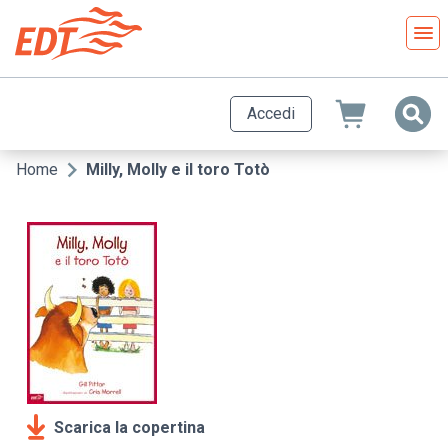
Salta
al
contenuto
principale
Accedi
Home
Milly, Molly e il toro Totò
Briciole
di
pane
Scarica la copertina