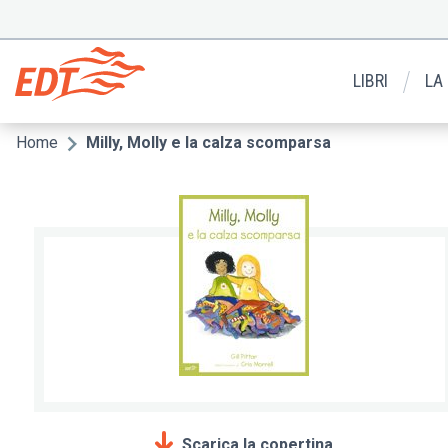
Salta
al
Menu
contenuto
secondario
principale
LIBRI
LA
Home
Milly, Molly e la calza scomparsa
Briciole
di
pane
Scarica la copertina