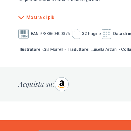
da 3 a 7 anni
Mostra di più
EAN
9788860400376
32
Pagine
Data di u
Illustratore:
Cris Morrell
Traduttore:
Luisella Arzani
Coll
Acquista su: