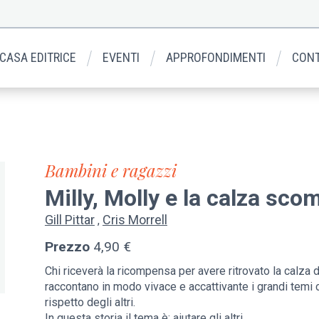
 CASA EDITRICE
EVENTI
APPROFONDIMENTI
CONT
Bambini e ragazzi
Milly, Molly e la calza sc
Gill Pittar
Cris Morrell
Prezzo
4,90 €
Chi riceverà la ricompensa per avere ritrovato la calza d
raccontano in modo vivace e accattivante i grandi temi
rispetto degli altri.
In questa storia il tema è: aiutare gli altri