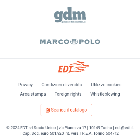
Privacy
Condizioni di vendita
Utilizzo cookies
Piè
Area stampa
Foreign rights
Whistleblowing
di
pagina
Scarica il catalogo
© 2024 EDT srl Socio Unico | via Pianezza 17 | 10149 Torino | edt@edt.it
| Cap. Soc. euro 501.920 int. vers. | R.E.A. Torino 504712