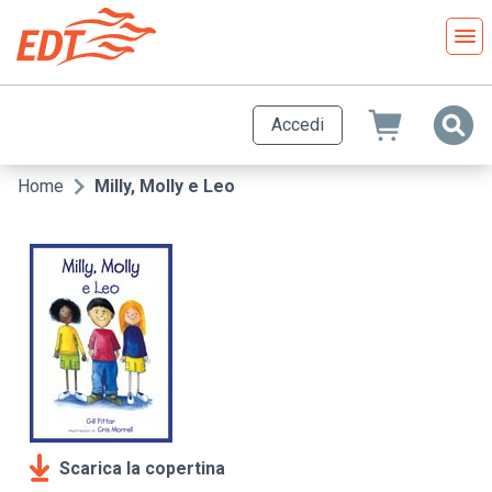
Salta
al
contenuto
principale
Accedi
Home
Milly, Molly e Leo
Briciole
di
pane
Scarica la copertina