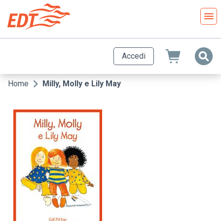
Salta
al
contenuto
principale
Accedi
Home
Milly, Molly e Lily May
Briciole
di
pane