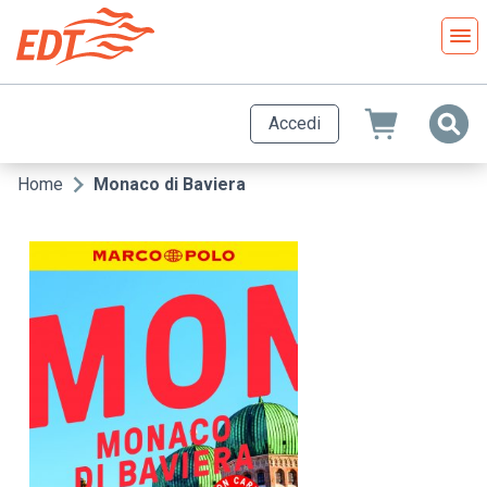
Salta
al
contenuto
principale
Accedi
Home
Monaco di Baviera
Briciole
di
pane