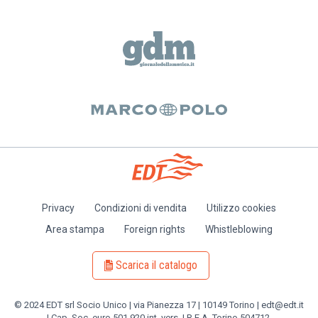
Privacy
Condizioni di vendita
Utilizzo cookies
Piè
Area stampa
Foreign rights
Whistleblowing
di
pagina
Scarica il catalogo
© 2024 EDT srl Socio Unico | via Pianezza 17 | 10149 Torino | edt@edt.it
| Cap. Soc. euro 501.920 int. vers. | R.E.A. Torino 504712