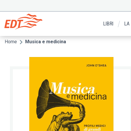
Salta
al
Menu
contenuto
secondario
principale
LIBRI
LA
Home
Musica e medicina
Briciole
di
pane