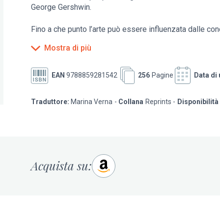
George Gershwin.
Fino a che punto l’arte può essere influenzata dalle condi
Beethoven, la malattia mentale di Schumann, l’afasia di 
Mostra di più
per esempio, Antonio Salieri avesse saputo che Mozart s
avrebbe portato alla tomba, si sarebbe dato tanta pena 
veleno?
EAN
9788859281542
256
Pagine
Data di 
O’Shea traccia la storia clinica dei compositori avvale
Traduttore:
Marina Verna
Collana
Reprints
Disponibilità
spesso sostenute dall’ansia di rintracciare nelle caratte
delle più recenti ricerche nel campo della storia della
studiare e analizzare i grandi musicisti del passato, m
ormai consolidati.
Acquista su: