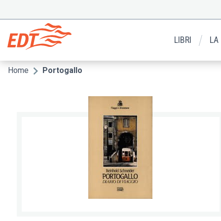
Salta
al
Menu
contenuto
secondario
principale
LIBRI
LA
Home
Portogallo
Briciole
di
pane