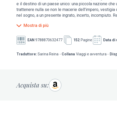
e il destino di un paese unico: una piccola nazione c
trattenere nulla se non le macerie dell'impero, vestigia
nel sogno, a un presente ingrato, incerto, incompiuto. R
Storia, tra le ombre di re, conquistatori, navigatori art
Mostra di più
intense escursioni fra la gente comune, le pagine di Sc
spirito dolente della nazione, l'incanto malinconico e st
questo sentimento - in cui convivono un'ineffabile nosta
EAN
9788870632477
152
Pagine
Data di 
inestinguibile anelito alla grandezza - la cifra tuttora 
po' a parte in Europa. Un motivo forte di attrazione, oggi,
Traduttore:
Sarina Reina
Collana
Viaggi e avventura
Disp
Acquista su: