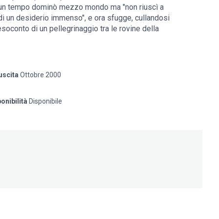
he un tempo dominò mezzo mondo ma "non riuscì a
 di un desiderio immenso", e ora sfugge, cullandosi
esoconto di un pellegrinaggio tra le rovine della
efici della passata grandezza, ma anche di rapide e
hneider restituiscono con sensibilità estrema lo
raordinario della terra della saudade. Ed è proprio
lgia, un continuo rimpianto di cose non vissute, un
uscita
Ottobre 2000
riconoscibile, e forse unica ormai, di questo paese un
 per il viaggiatore stanco di logori consumi turistici.
onibilità
Disponibile