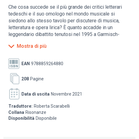
Che cosa succede se il più grande dei critici letterari
tedeschi e il suo omologo nel mondo musicale si
siedono allo stesso tavolo per discutere di musica,
letteratura e opera lirica? È quanto accadde in un
leggendario dibattito tenutosi nel 1995 a Garmisch-
Partenkirchen, la piccola località della Baviera legata alla
Mostra di più
figura del compositore Richard Strauss. A fronteggiarsi
erano Marcel Reich-Ranicki – figura straordinaria delle
lettere tedesche, ebreo di origine polacca
EAN
9788859264880
sopravvissuto all’Olocausto, tra i fondatori del “Gruppo
47”, uomo di incredibile intelligenza e vivacità
208
Pagine
intellettuale – e Joachim Kaiser, il più temuto fra i critici
musicali tedeschi, uomo di enciclopedica erudizione e
Data di uscita
Novembre 2021
animatore del dibattito culturale tedesco per oltre
mezzo secolo. Il tema era quello del rapporto fra parole
Traduttore:
Roberta Scarabelli
e musica nei libretti d’opera, e il moderatore, ma
Collana
Risonanze
sarebbe meglio dire “fomentatore” dell’incontro, era
Disponibilità
Disponibile
August Everding, regista e dirigente di teatri, figura
centrale del mondo dell’opera in Germania. Due ore di
fuochi d’artificio verbali, trascritti ora in un libro che è un