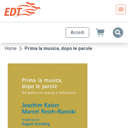
Salta
al
contenuto
principale
Accedi
Home
Prima la musica, dopo le parole
Briciole
di
pane