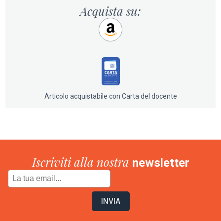
vero regalo per l’intelligenza e la curiosità intellettuale
Acquista su:
di qualsiasi lettore. Ad accompagnare questo divertente
e sanguigno duello, e a inquadrarlo nei grandi temi
dell’opera, della memoria e dell’autobiografia, un ironico
e delicato racconto di Stefano Jacini, tutto giocato
intorno alle figure e alle armonie del
Cavaliere della rosa
,
il capolavoro di Richard Strauss – vero nume tutelare
del volume.
Articolo acquistabile con Carta del docente
Iscriviti alla nostra
newsletter