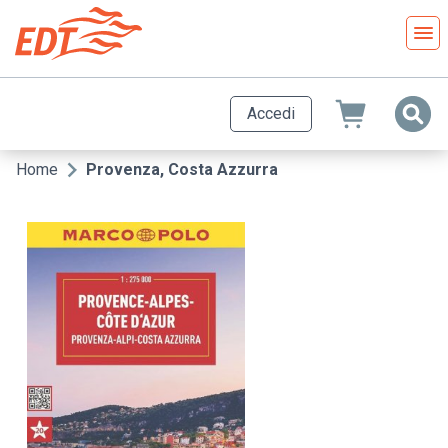
Salta
al
contenuto
principale
Accedi
Home
Provenza, Costa Azzurra
Briciole
di
pane