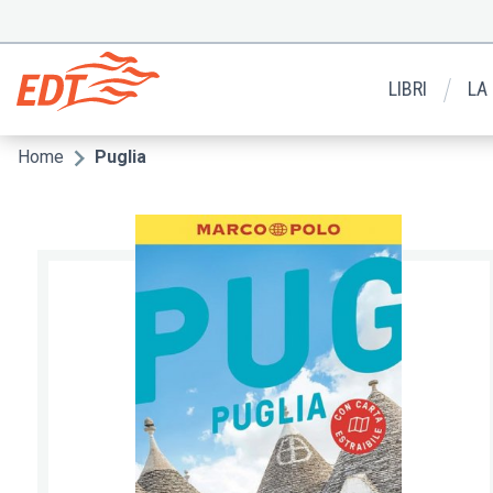
Salta
al
Menu
contenuto
secondario
principale
LIBRI
LA
Home
Puglia
Briciole
di
pane