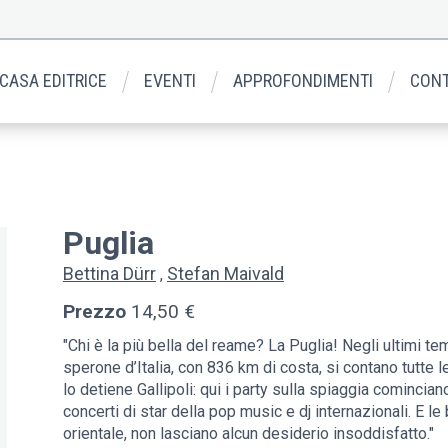
 CASA EDITRICE
EVENTI
APPROFONDIMENTI
CONT
Puglia
Bettina Dürr
Stefan Maivald
Prezzo
14,50 €
"Chi è la più bella del reame? La Puglia! Negli ultimi temp
sperone d’Italia, con 836 km di costa, si contano tutte le
lo detiene Gallipoli: qui i party sulla spiaggia cominc
concerti di star della pop music e dj internazionali. E le
orientale, non lasciano alcun desiderio insoddisfatto."