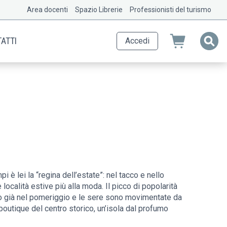
Area docenti
Spazio Librerie
Professionisti del turismo
ATTI
Accedi
i è lei la “regina dell’estate”: nel tacco e nello
 località estive più alla moda. Il picco di popolarità
iano già nel pomeriggio e le sere sono movimentate da
 boutique del centro storico, un’isola dal profumo