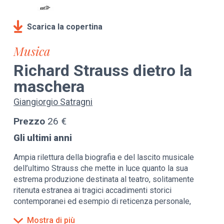
Scarica la copertina
Musica
Richard Strauss dietro la
maschera
Giangiorgio Satragni
Prezzo
26 €
Gli ultimi anni
Ampia rilettura della biografia e del lascito musicale
dell’ultimo Strauss che mette in luce quanto la sua
estrema produzione destinata al teatro, solitamente
ritenuta estranea ai tragici accadimenti storici
contemporanei ed esempio di reticenza personale,
nasconda in realtà una cifrata e profonda visione del
Mostra di più
mondo, dell’arte e della storia.