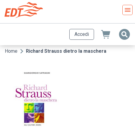
Salta
al
contenuto
principale
Accedi
Home
Richard Strauss dietro la maschera
Briciole
di
pane