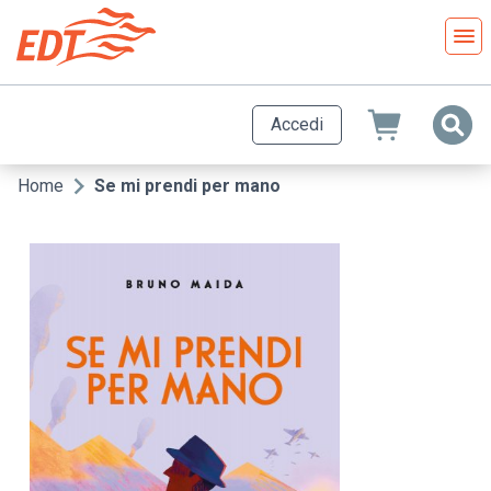
Salta
al
contenuto
principale
Accedi
Home
Se mi prendi per mano
Briciole
di
pane