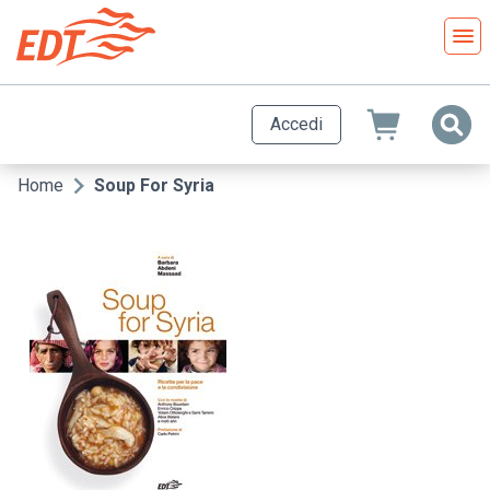
Salta
al
contenuto
principale
Accedi
Home
Soup For Syria
Briciole
di
pane