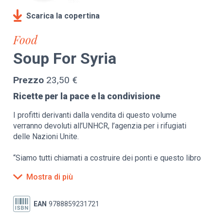
Scarica la copertina
Food
Soup For Syria
Prezzo
23,50 €
Ricette per la pace e la condivisione
I profitti derivanti dalla vendita di questo volume
verranno devoluti all’UNHCR, l’agenzia per i rifugiati
delle Nazioni Unite.
“Siamo tutti chiamati a costruire dei ponti e questo libro
è stato scritto per legarci a coloro che sono più
Mostra di più
vulnerabili.”
Dalla prefazione di Carlo Petrini, fondatore di Slow Food
EAN
9788859231721