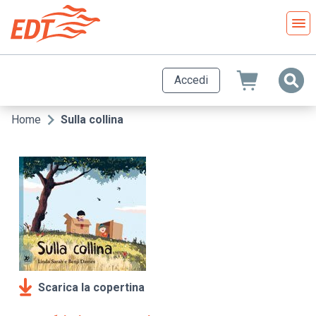
Salta
al
contenuto
principale
Accedi
Home
Sulla collina
Briciole
di
pane
Scarica la copertina