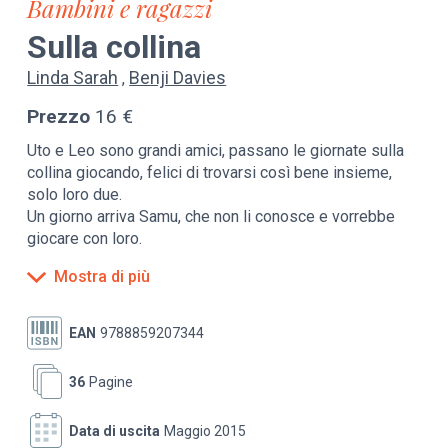
Bambini e ragazzi
Sulla collina
Linda Sarah
Benji Davies
Prezzo
16 €
Uto e Leo sono grandi amici, passano le giornate sulla
collina giocando, felici di trovarsi così bene insieme,
solo loro due.
Un giorno arriva Samu, che non li conosce e vorrebbe
giocare con loro.
Il ritmo si spezza, l’equilibrio vacilla, Uto non si trova a
Mostra di più
suo agio con un nuovo amico. Ma con Samu si possono
fare un mucchio di giochi diversi. Samu è gentile e
divertente, e Uto si accorgerà di quanto si possa stare
EAN
9788859207344
bene, anche in tre.
36
Pagine
Data di uscita
Maggio 2015